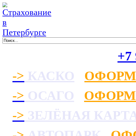
АВТО ПОЛИС
+7 
->
КАСКО
ОФОРМ
->
ОСАГО
ОФОРМ
->
ЗЕЛЁНАЯ КАРТ
->
АВТОПАРК
ОФ