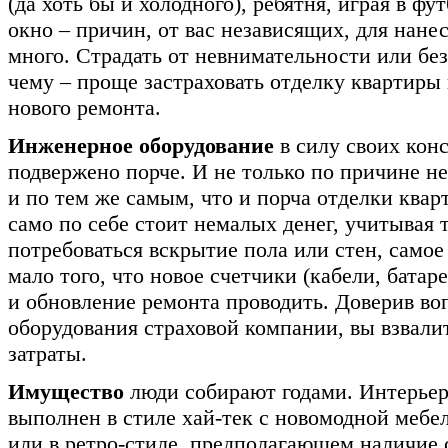
(да хоть бы и холодного), ребятня, играя в фу
окно – причин, от вас независящих, для нане
много. Страдать от невнимательности или бе
чему – проще застраховать отделку квартиры 
нового ремонта.
Инженерное оборудование
в силу своих кон
подвержено порче. И не только по причине н
и по тем же самым, что и порча отделки ква
само по себе стоит немалых денег, учитывая т
потребоваться вскрытие пола или стен, самое 
мало того, что новое счетчики (кабели, батаре
и обновление ремонта проводить. Доверив в
оборудования страховой компании, вы взвали
затраты.
Имущество
люди собирают годами. Интерьер
выполнен в стиле хай-тек с новомодной мебе
или в ретро-стиле, предполагающем наличие 