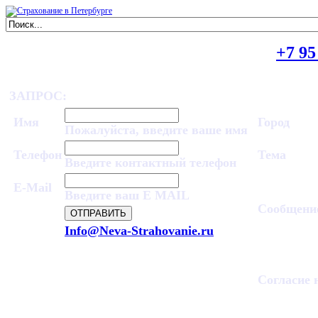
ПОЛУЧИТЬ КОНСУЛЬТАЦИЮ
+7 95
ЗАПРОС:
Имя
Город
Пожалуйста, введите ваше имя
Телефон
Тема
Введите контактный телефон
E-Mail
Введите ваш E MAIL
Сообщени
Info@Neva-Strahovanie.ru
Согласие 